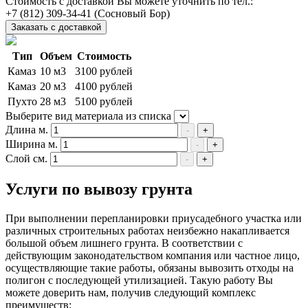
Стоимость с доставкой Вы можете уточнить по тел.:
(Сосновый Бор)
Заказать с доставкой
Тип
Объем
Стоимость
Камаз
10 м3
3100 рублей
Камаз
20 м3
4100 рублей
Пухто
28 м3
5100 рублей
Выберите вид материала из списка
Длина м.
-
+
Ширина м.
-
+
Слой см.
-
+
Услуги по вывозу грунта
При выполнении перепланировки приусадебного участка или
различных строительных работах неизбежно накапливается
большой объем лишнего грунта. В соответствии с
действующим законодательством компания или частное лицо,
осуществляющие такие работы, обязаны вывозить отходы на
полигон с последующей утилизацией. Такую работу Вы
можете доверить нам, получив следующий комплекс
преимуществ: