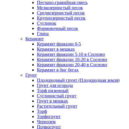
Песчано-гравийная смесь
Мелкозернистый песок
Среднезернистый песок
Крупнозернистый песок
Суглинок
Формовочный песок
Глина
Керамзит
Керамзит фракции 0-5
Керамзит в мешках
Керамзит фракции 5-10 в Сосново
Керамзит фракции 10-20 в Сосново
Керамзит фракции 20-40 в Сосново
Керамзит в биг бегах
Грунт
Плодородный грунт (Плодородная земля)
Грунт для огорода
Торф низинный
Суглинистый грунт
Грунт в мешках
Растительный грунт
Торф
Торфогрунт
Чернозем
Почвогрунт