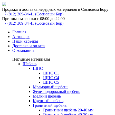
Продажа и доставка нерудных материалов в Сосновом Бору
(Сосновый Бор)
Принимаем звонки с 08:00 до 22:00
(Сосновый Бор)
Главная
Автопарк
Наши карьеры
Доставка и оплата
О компании
Нерудные материалы
Щебень
ЩПС
ЩПС С1
ЩПС С4
ЩПС С5
Мраморный щебень
Железнодорожный щебень
Мелкий щебень
Крупный щебень
Гранитный щебень
Гранитный щебень 20-40 мм
Гранитный щебень 40-70 мм