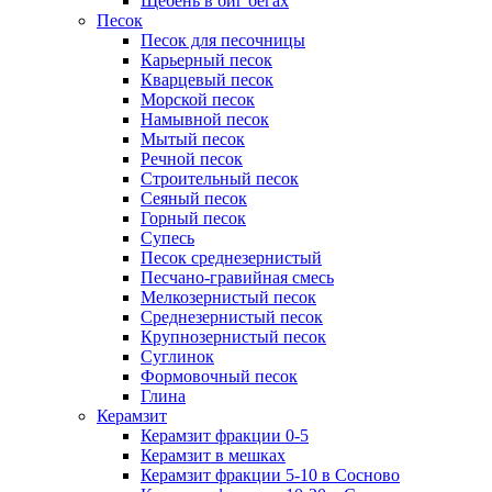
Щебень в биг бегах
Песок
Песок для песочницы
Карьерный песок
Кварцевый песок
Морской песок
Намывной песок
Мытый песок
Речной песок
Строительный песок
Сеяный песок
Горный песок
Супесь
Песок среднезернистый
Песчано-гравийная смесь
Мелкозернистый песок
Среднезернистый песок
Крупнозернистый песок
Суглинок
Формовочный песок
Глина
Керамзит
Керамзит фракции 0-5
Керамзит в мешках
Керамзит фракции 5-10 в Сосново