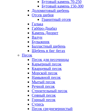
Бутовый камень 70-250
Бутовый камень 150-300
Доломитовый щебень
Отсев щебня
Гранитный отсев
Галька
Габбро-Диабаз
Камень Диорит
Валун
Булыжник
Балластный щебень
Щебень в биг бегах
Песок
Песок для песочницы
Карьерный песок
Кварцевый песок
Морской песок
Намывной песок
Мытый песок
Речной песок
Строительный песок
Сеяный песок
Горный песок
Супесь
Песок среднезернистый