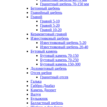
Гранитный щебень 70-150 мм
Бетонный щебень
Гравийный щебень
Гравий
Гравий 5-10
Гравий 5-20
Гравий 10-20
Керамзитовый гравий
Известняковый щебень
Известняковый щебень 5-20
Известняковый щебень 20-40
Бутовый камень
Бутовый камень 70-150
Бутовый камень 70-250
Бутовый камень 150-300
Доломитовый щебень
Отсев щебня
Гранитный отсев
Галька
Габбро-Диабаз
Камень Диорит
Валун
Булыжник
Балластный щебень