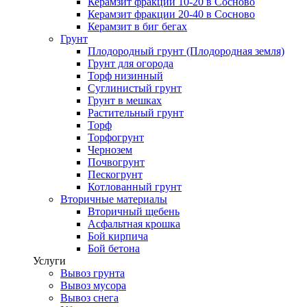
Керамзит фракции 10-20 в Сосново
Керамзит фракции 20-40 в Сосново
Керамзит в биг бегах
Грунт
Плодородный грунт (Плодородная земля)
Грунт для огорода
Торф низинный
Суглинистый грунт
Грунт в мешках
Растительный грунт
Торф
Торфогрунт
Чернозем
Почвогрунт
Пескогрунт
Котлованный грунт
Вторичные материалы
Вторичный щебень
Асфальтная крошка
Бой кирпича
Бой бетона
Услуги
Вывоз грунта
Вывоз мусора
Вывоз снега